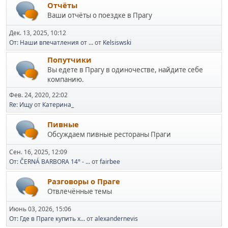
Отчёты
Ваши отчёты о поездке в Прагу
Дек. 13, 2025, 10:12
От: Наши впечатления от ...
от
Kelsiswski
Попутчики
Вы едете в Прагу в одиночестве, найдите себе
компанию.
Фев. 24, 2020, 22:02
Re: Ищу
от
Катерина_
Пивные
Обсуждаем пивные рестораны Праги
Сен. 16, 2025, 12:09
От: ČERNÁ BARBORA 14° - ...
от
fairbee
Разговоры о Праге
Отвлечённые темы
Июнь 03, 2026, 15:06
От: Где в Праге купить х...
от
alexandernevis