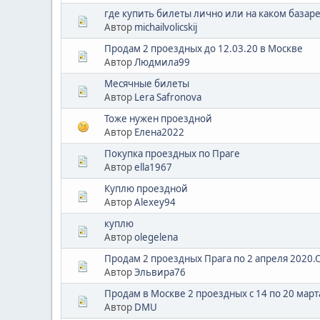
где купить билеты лично или на каком базар
Автор
michailvolicskij
Продам 2 проездных до 12.03.20 в Москве
Автор
Людмила99
Месячные билеты
Автор
Lera Safronova
Тоже нужен проездной
Автор
Елена2022
Покупка проездных по Праге
Автор
ella1967
Куплю проездной
Автор
Alexey94
куплю
Автор
olegelena
Продам 2 проездных Прага по 2 апреля 2020.
Автор
Эльвира76
Продам в Москве 2 проездных с 14 по 20 мар
Автор
DMU