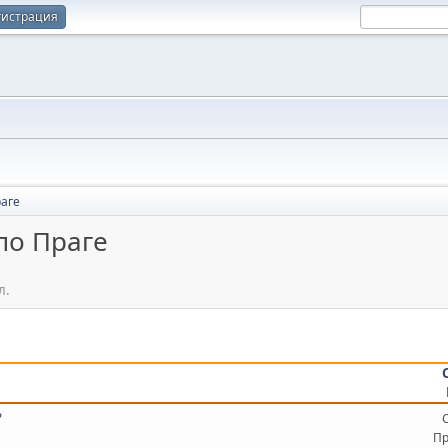
гистрация
аге
по Праге
л.
?
Пр