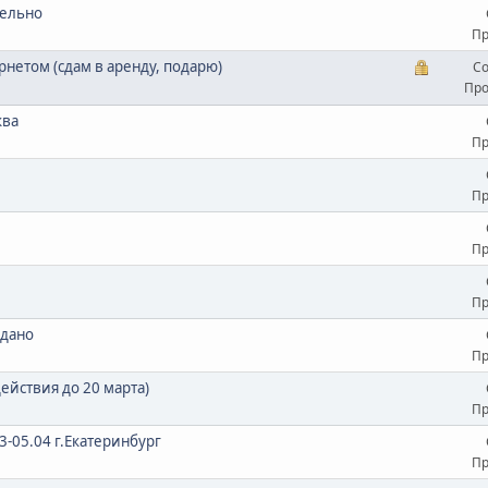
тельно
Пр
рнетом (сдам в аренду, подарю)
Со
Про
ква
Пр
Пр
Пр
Пр
одано
Пр
ействия до 20 марта)
Пр
03-05.04 г.Екатеринбург
Пр