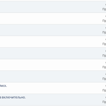
е
Пр
Пр
Пр
Пр
Пр
Пр
Пр
Омск.
Пр
та включительно.
Пр