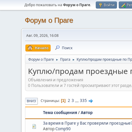
Добро пожаловать на
Форум о Праге
.
Войти
Ре
Форум о Праге
Авг. 09, 2026, 16:08
Начало
Поиск
Форум о Праге
Прага
Куплю/продам проездные по Пр
►
►
Куплю/продам проездные 
Объявления и предложения
0 Пользователи и 7 гостей просматривают этот разде
2
3
...
335
Страницы
1
ВНИЗ
Тема сообщения
/
Автор
За время в Праге у Вас проверяли проездные
Автор
Comp90