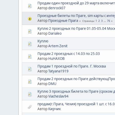
Продам один проездной до 29 марта включи
Автор
denrock07
Проездные билеты по Праге, sim карты с инте
Автор
Проездные Прага
1
2
3
...
76
Страницы
Куплю 2 проездных по Праге 01.05-05.04 Мос
Автор
Darialeo
Куплю
Автор
Artem Zenit
Продам 2 проездных с 14.03 по 25.03
Автор
HuHAXOB
Продам 1 проездной по Праге. Г. Москва
Автор
Tatyana1919
Продам 2 проездных по Праге действующПр
Автор
DMU
Куплю 3 проездных билета по Праге (сроком д
Автор
Viacheslav94
продам(г.Прага, Чехия) проездной 1 шт. с 16.
Автор
Кирчик